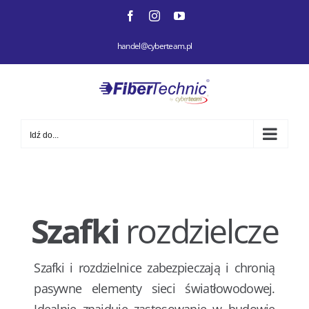
Przejdź
Facebook
Instagram
YouTube
do
handel@cyberteam.pl
zawartości
Idź do...
Szafki
rozdzielcze
Szafki i rozdzielnice zabezpieczają i chronią
pasywne elementy sieci światłowodowej.